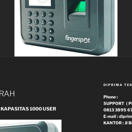
DIPRIMA TE
URAH
Phone :
SUPPORT ( Phn
 KAPASITAS 1000 USER
0813 3895 6
E-mail : dipr
KANTOR : Jl B