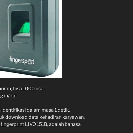
urah, bisa 1000 user.
 in/out.
identifikasi dalam masa 1 detik.
untuk download data kehadiran karyawan.
i
fingerprint
LIVO 151B, adalah bahasa