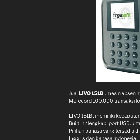
Jual
LIVO 151B
, mesin absen m
Merecord 100.000 transaksi log
LIVO 151B , memiliki kecepatan 
Built in / lengkapi port USB, 
Pilihan bahasa yang tersedia d
Inggris dan bahasa Indonesia.