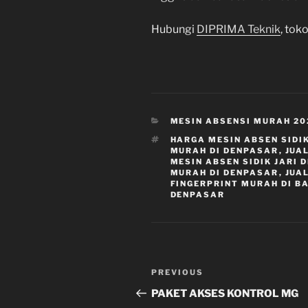
Hubungi
DIPRIMA Teknik
, tok
CATEGORIES
MESIN ABSENSI MURAH 20
TAGS
HARGA MESIN ABSEN SIDIK
MURAH DI DENPASAR
,
JUA
MESIN ABSEN SIDIK JARI 
MURAH DI DENPASAR
,
JUA
FINGERPRINT MURAH DI B
DENPASAR
Navigasi
Previous
PREVIOUS
pos
Post
PAKET AKSES KONTROL MG