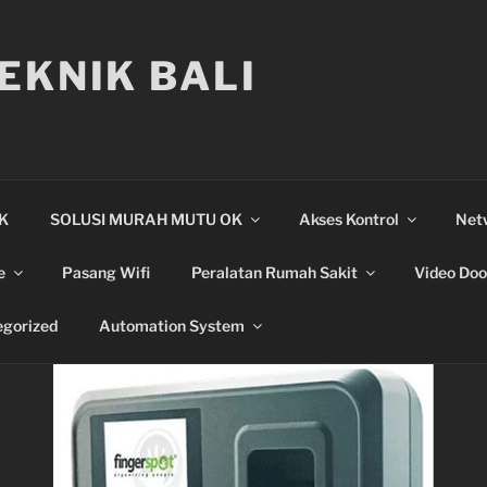
EKNIK BALI
IK
SOLUSI MURAH MUTU OK
Akses Kontrol
Net
e
Pasang Wifi
Peralatan Rumah Sakit
Video Doo
gorized
Automation System