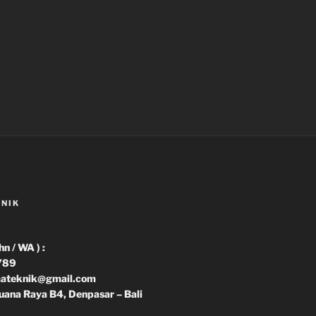
KNIK
 / WA ) :
789
imateknik@gmail.com
uana Raya B4, Denpasar – Bali