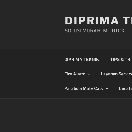
Skip
to
DIPRIMA T
content
SOLUSI MURAH , MUTU OK
DIPRIMA TEKNIK
TIPS & TR
Fire Alarm
Layanan Servic
Parabola Matv Catv
Uncate