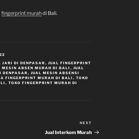
o
fingerprint murah
di Bali.
22
 JARI DI DENPASAR
,
JUAL FINGERPRINT
L MESIN ABSEN MURAH DI BALI
,
JUAL
DI DENPASAR
,
JUAL MESIN ABSENSI
LA FINGERPRINT MURAH DI BALI
,
TOKO
ALI
,
TOKO FINGERPRINT MURAH DI
NEXT
Next
Post
Jual Interkom Murah