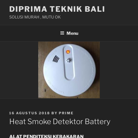
Skip
DIPRIMA TEKNIK BALI
to
SOLUSI MURAH , MUTU OK
content
Menu
POSTED
16 AGUSTUS 2018
BY
PRIME
ON
Heat Smoke Detektor Battery
ALAT PENDITEKSI KEBAKARAN