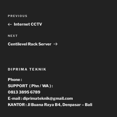
Navigasi
Previous
PREVIOUS
pos
Post
Internet CCTV
Next
NEXT
Post
Centilevel Rack Server
DIPRIMA TEKNIK
Phone :
SUPPORT ( Phn / WA ) :
0813 3895 6789
E-mail : diprimateknik@gmail.com
KANTOR : Jl Buana Raya B4, Denpasar – Bali