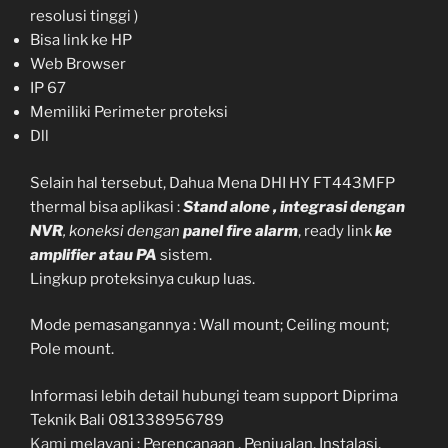
resolusi tinggi )
Bisa link ke HP
Web Browser
IP 67
Memiliki Perimeter proteksi
Dll
Selain hal tersebut, Dahua Mena DHI HY FT443MFP
thermal bisa aplikasi :
Stand alone ,
integrasi dengan
NVR
,
koneksi dengan
panel fire alarm
, ready link
ke
amplifier atau PA
sistem.
Lingkup proteksinya cukup luas.
Mode pemasangannya : Wall mount; Ceiling mount;
Pole mount.
Informasi lebih detail hubungi team support Diprima
Teknik Bali 081338956789
Kami
melayani : Perencanaan , Penjualan, Instalasi,