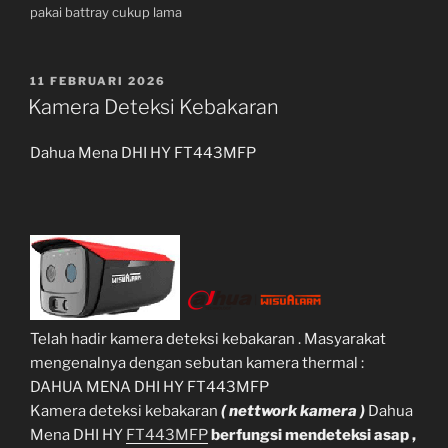
pakai battray cukup lama
POSTED
11 FEBRUARI 2026
ON
Kamera Deteksi Kebakaran
Dahua Mena DHI HY FT443MFP
Telah hadir kamera deteksi kebakaran . Masyarakat
mengenalnya dengan sebutan kamera thermal :
DAHUA MENA DHI HY FT443MFP
Kamera deteksi kebakaran
( nettwork kamera )
Dahua
Mena DHI HY
FT443MFP
berfungsi mendeteksi asap ,