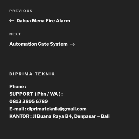
Navigasi
Previous
PREVIOUS
pos
Post
Dahua Mena Fire Alarm
Next
NEXT
Post
Automation Gate System
DIPRIMA TEKNIK
Phone :
SUPPORT ( Phn / WA ) :
0813 3895 6789
E-mail : diprimateknik@gmail.com
KANTOR : Jl Buana Raya B4, Denpasar – Bali