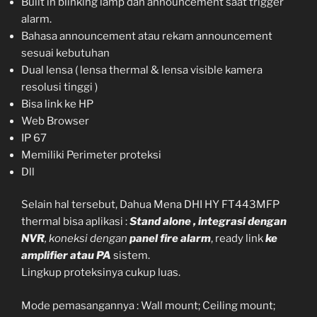
Built in blinking lamp dan announcement saat trigger
alarm.
Bahasa announcement atau rekam announcement
sesuai kebutuhan
Dual lensa ( lensa thermal & lensa visible kamera
resolusi tinggi )
Bisa link ke HP
Web Browser
IP 67
Memiliki Perimeter proteksi
Dll
Selain hal tersebut, Dahua Mena DHI HY FT443MFP
thermal bisa aplikasi :
Stand alone ,
integrasi dengan
NVR
,
koneksi dengan
panel fire alarm
, ready link
ke
amplifier atau PA
sistem.
Lingkup proteksinya cukup luas.
Mode pemasangannya : Wall mount; Ceiling mount;