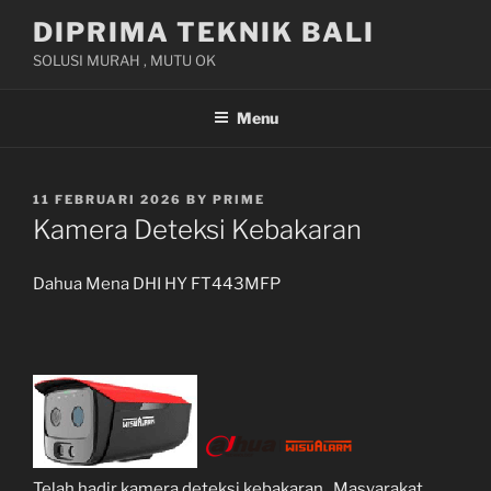
Skip
DIPRIMA TEKNIK BALI
to
SOLUSI MURAH , MUTU OK
content
Menu
POSTED
11 FEBRUARI 2026
BY
PRIME
ON
Kamera Deteksi Kebakaran
Dahua Mena DHI HY FT443MFP
Telah hadir kamera deteksi kebakaran . Masyarakat