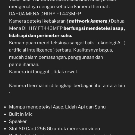
mengenalnya dengan sebutan kamera thermal :
DAHUA MENA DHI HY FT443MFP
Kamera deteksi kebakaran
( nettwork kamera )
Dahua
Mena DHI HY
FT443MFP
berfungsi mendeteksi asap ,
lidah api dan perimeter suhu.
Kemampuan menditeksinya sangat baik. Teknologi A I (
artificial Intelligence ) terbaru. Kualitasnya bagus,
mudah dalam pemasangan, penggunaan dan
pemeliharaan.
Kamera ini tangguh , tidak rewel.
Kamera thermal ini dilengkapi berbagai fitur antara lain
:
Mampu mendeteksi Asap, Lidah Api dan Suhu
Built in Mic
Speaker
Slot SD Card 256 Gb untuk merekam video