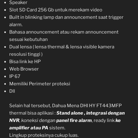
Speaker
Slot SD Card 256 Gb untuk merekam video
Built in blinking lamp dan announcement saat trigger
alarm.
Bahasa announcement atau rekam announcement
sesuai kebutuhan
Dual lensa ( lensa thermal & lensa visible kamera
resolusi tinggi )
Bisa link ke HP
Web Browser
IP 67
Memiliki Perimeter proteksi
Dll
Selain hal tersebut, Dahua Mena DHI HY FT443MFP
thermal bisa aplikasi :
Stand alone ,
integrasi dengan
NVR
,
koneksi dengan
panel fire alarm
, ready link
ke
amplifier atau PA
sistem.
Lingkup proteksinya cukup luas.