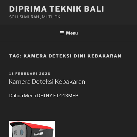
Skip
DIPRIMA TEKNIK BALI
to
SOLUSI MURAH , MUTU OK
content
Menu
TAG:
KAMERA DETEKSI DINI KEBAKARAN
POSTED
11 FEBRUARI 2026
ON
Kamera Deteksi Kebakaran
Dahua Mena DHI HY FT443MFP