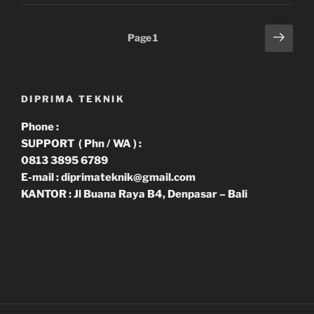
Paginasi
Next
Page
1
page
pos
DIPRIMA TEKNIK
Phone :
SUPPORT ( Phn / WA ) :
0813 3895 6789
E-mail : diprimateknik@gmail.com
KANTOR : Jl Buana Raya B4, Denpasar – Bali