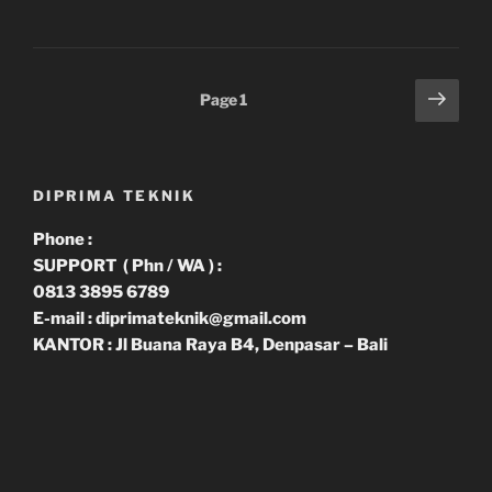
Paginasi
Next
Page
1
page
pos
DIPRIMA TEKNIK
Phone :
SUPPORT ( Phn / WA ) :
0813 3895 6789
E-mail : diprimateknik@gmail.com
KANTOR : Jl Buana Raya B4, Denpasar – Bali