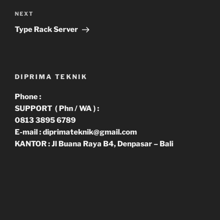
Next
NEXT
Post
Type Rack Server
DIPRIMA TEKNIK
Phone :
SUPPORT ( Phn / WA ) :
0813 3895 6789
E-mail : diprimateknik@gmail.com
KANTOR : Jl Buana Raya B4, Denpasar – Bali