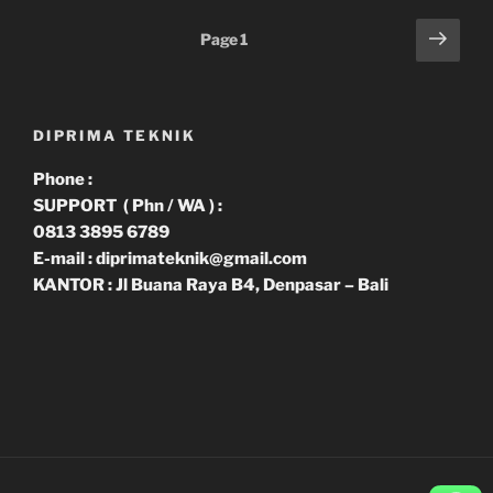
Paginasi
Next
Page
1
page
pos
DIPRIMA TEKNIK
Phone :
SUPPORT ( Phn / WA ) :
0813 3895 6789
E-mail : diprimateknik@gmail.com
KANTOR : Jl Buana Raya B4, Denpasar – Bali