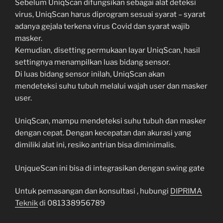
Sebelum UniqScan difungsikan sebagai alat deteksi
virus, UniqScan harus diprogram sesuai syarat – syarat
adanya gejala terkena virus Covid dan syarat wajib
masker.
Kemudian, disetting permukaan layar UniqScan, hasil
settingnya menampilkan luas bidang sensor.
Di luas bidang sensor inilah, UniqScan akan
mendeteksi suhu tubuh melalui wajah user dan masker
user.
UniqScan, mampu mendeteksi suhu tubuh dan masker
dengan cepat. Dengan kecepatan dan akurasi yang
dimiliki alat ini, resiko antrian bisa diminimalis.
UnjqueScan ini bisa di integrasikan dengan swing gate
Untuk pemasangan dan konsultasi , hubungi
DIPRIMA
Teknik
di 081338956789