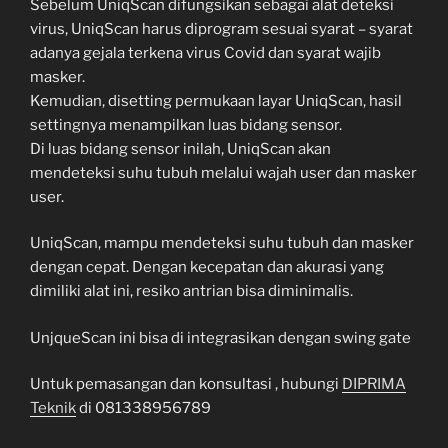
Sebelum UniqScan difungsikan sebagai alat deteksi
virus, UniqScan harus diprogram sesuai syarat – syarat
adanya gejala terkena virus Covid dan syarat wajib
masker.
Kemudian, disetting permukaan layar UniqScan, hasil
settingnya menampilkan luas bidang sensor.
Di luas bidang sensor inilah, UniqScan akan
mendeteksi suhu tubuh melalui wajah user dan masker
user.
UniqScan, mampu mendeteksi suhu tubuh dan masker
dengan cepat. Dengan kecepatan dan akurasi yang
dimiliki alat ini, resiko antrian bisa diminimalis.
UnjqueScan ini bisa di integrasikan dengan swing gate
Untuk pemasangan dan konsultasi , hubungi
DIPRIMA
Teknik
di 081338956789