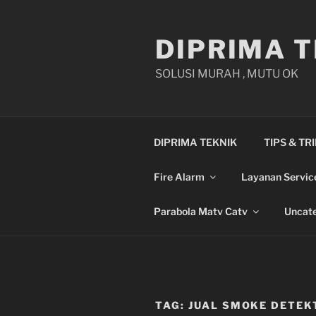
Skip
to
DIPRIMA T
content
SOLUSI MURAH , MUTU OK
DIPRIMA TEKNIK
TIPS & TR
Fire Alarm
Layanan Servic
Parabola Matv Catv
Uncate
TAG:
JUAL SMOKE DETEK