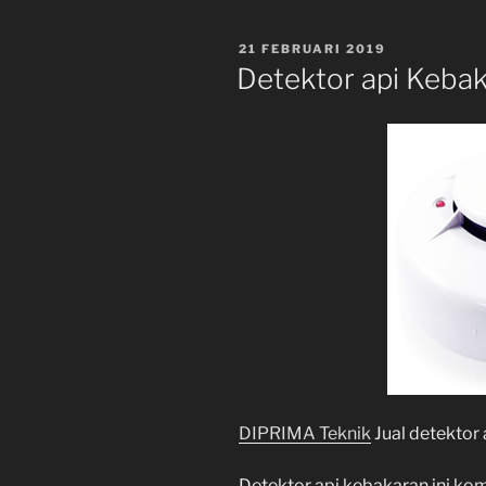
POSTED
21 FEBRUARI 2019
ON
Detektor api Keba
DIPRIMA Teknik
Jual detektor 
Detektor api kebakaran ini ko