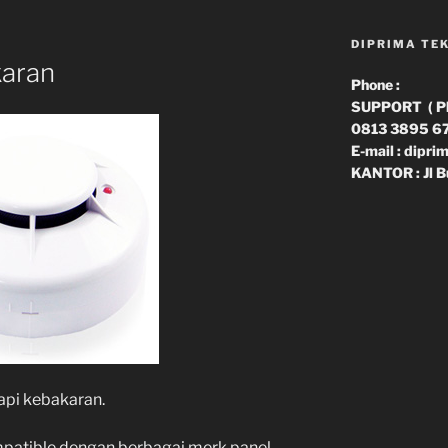
DIPRIMA TE
karan
Phone :
SUPPORT ( Phn
0813 3895 6
E-mail : dipr
KANTOR : Jl B
api kebakaran.
mpatible dengan berbagai merk panel