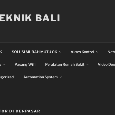
EKNIK BALI
IK
SOLUSI MURAH MUTU OK
Akses Kontrol
Net
e
Pasang Wifi
Peralatan Rumah Sakit
Video Doo
gorized
Automation System
TOR DI DENPASAR