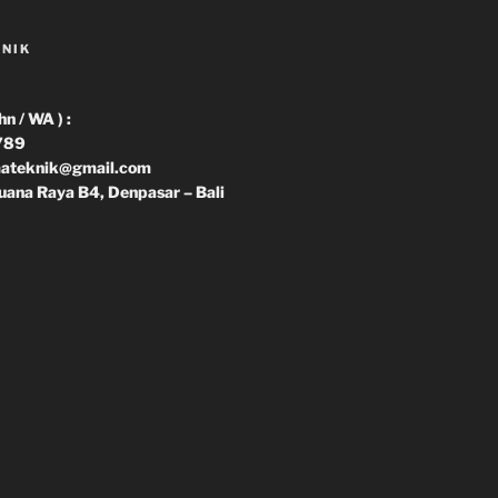
KNIK
 / WA ) :
789
imateknik@gmail.com
uana Raya B4, Denpasar – Bali