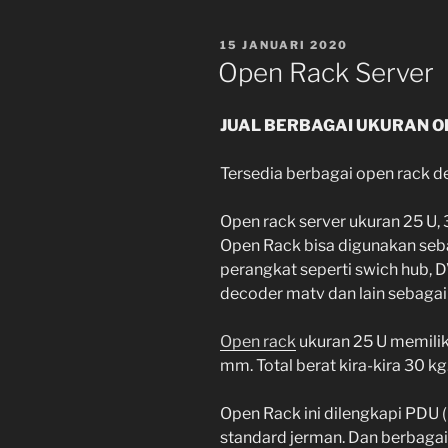
POSTED
15 JANUARI 2020
ON
Open Rack Server
JUAL BERBAGAI UKURAN O
Tersedia berbagai open rack d
Open rack server ukuran 25 U, 3
Open Rack bisa digunakan seb
perangkat seperti swich hub, D
decoder matv dan lain sebagai
Open rack
ukuran 25 U memilik
mm. Total berat kira-kira 30 kg
Open Rack ini dilengkapi PDU (
standard jerman. Dan berbagai