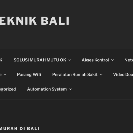
EKNIK BALI
IK
SOLUSI MURAH MUTU OK
Akses Kontrol
Net
e
Pasang Wifi
Peralatan Rumah Sakit
Video Doo
gorized
Automation System
MURAH DI BALI