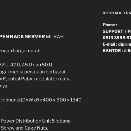
DIPRIMA TE
Phone :
SUPPORT ( Phn
PEN RACK SERVER
MURAH
0813 3895 6
E-mail : dipr
KANTOR : Jl B
engan harga murah.
2 U, 42 U, 45 U dan 50 U.
agai media penataan berbagai
VR, entral Pabx, modulator matv,
nya.
i dimensi (DxWxH): 400 x 600 x 1340
.
 Power Distribution Unit 5 lobang
 Screw and Cage Nuts.