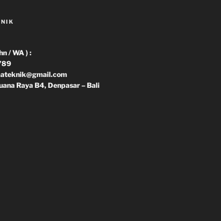
KNIK
 / WA ) :
789
imateknik@gmail.com
uana Raya B4, Denpasar – Bali