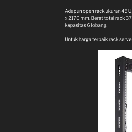
Adapun open rack ukuran 45 U
x 2170 mm. Berat total rack 37
kapasitas 6 lobang.
Untuk harga terbaik rack serve