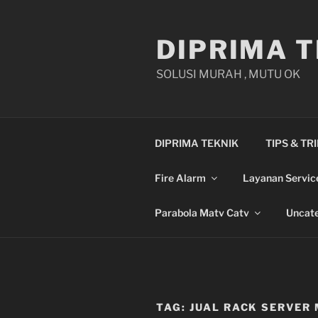
Skip
to
DIPRIMA T
content
SOLUSI MURAH , MUTU OK
DIPRIMA TEKNIK
TIPS & TR
Fire Alarm
Layanan Servic
Parabola Matv Catv
Uncate
TAG:
JUAL RACK SERVER 