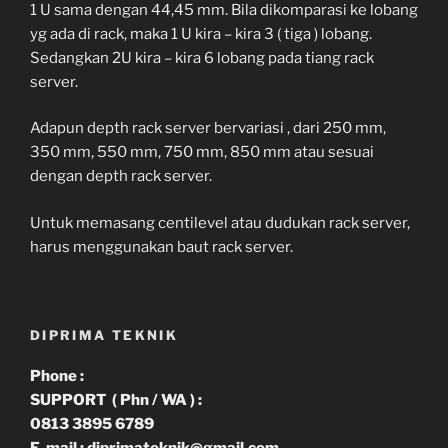
1 U sama dengan 44,45 mm. Bila dikomparasi ke lobang
yg ada di rack, maka 1 U kira – kira 3 ( tiga ) lobang.
Sedangkan 2U kira – kira 6 lobang pada tiang rack
server.
Adapun depth rack server bervariasi , dari 250 mm,
350 mm, 550 mm, 750 mm, 850 mm atau sesuai
dengan depth rack server.
Untuk memasang centilevel atau dudukan rack server,
harus menggunakan baut rack server.
DIPRIMA TEKNIK
Phone :
SUPPORT ( Phn / WA ) :
0813 3895 6789
E-mail : diprimateknik@gmail.com