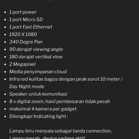
1 port power
1 port Micro SD
1 port Fast Ethernet
1920 X 1080
340 Degre Pan
90 derajat viewing angle
180 derajat vertikal view
2 Megapixel
Media penyimpanan cloud
Infra red kulitas bagus dengan jarak sorot 10 meter /
Day Night mode
Speaker untuk komunikasi
8 x digital zoom, hasil pembesaran tidak pecah
maksimal 4 kamera per gadget
Dilengkapi Indicating light :
Lampu biru menyala sebagai tanda connection,
Lampu merah , device sedang aktif