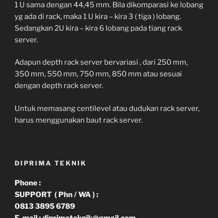
1 U sama dengan 44,45 mm. Bila dikomparasi ke lobang
yg ada di rack, maka 1 U kira – kira 3 ( tiga ) lobang.
Sedangkan 2U kira – kira 6 lobang pada tiang rack
server.
Adapun depth rack server bervariasi , dari 250 mm,
350 mm, 550 mm, 750 mm, 850 mm atau sesuai
dengan depth rack server.
Untuk memasang centilevel atau dudukan rack server,
harus menggunakan baut rack server.
DIPRIMA TEKNIK
Phone :
SUPPORT ( Phn / WA ) :
0813 3895 6789
E-mail : diprimateknik@gmail.com