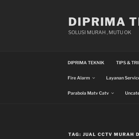
Skip
to
DIPRIMA T
content
SOLUSI MURAH , MUTU OK
DIPRIMA TEKNIK
TIPS & TR
Fire Alarm
Layanan Servic
Parabola Matv Catv
Uncate
TAG:
JUAL CCTV MURAH D