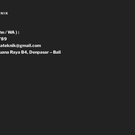
KNIK
 / WA ) :
789
imateknik@gmail.com
uana Raya B4, Denpasar – Bali