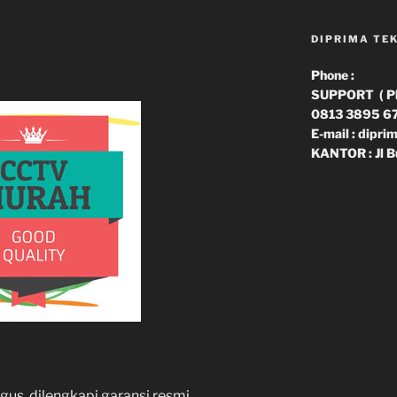
DIPRIMA TE
Phone :
SUPPORT ( Phn
0813 3895 6
E-mail : dipr
KANTOR : Jl B
us, dilengkapi garansi resmi.