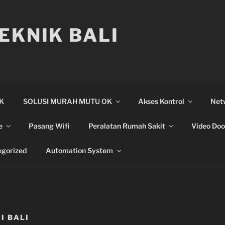
EKNIK BALI
IK
SOLUSI MURAH MUTU OK
Akses Kontrol
Net
e
Pasang Wifi
Peralatan Rumah Sakit
Video Doo
gorized
Automation System
I BALI