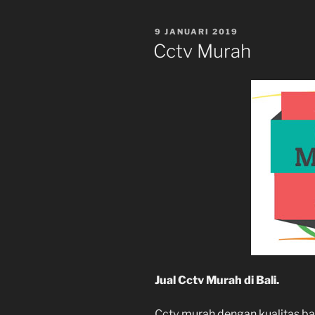
POSTED
9 JANUARI 2019
ON
Cctv Murah
Jual Cctv Murah di Bali.
Cctv
murah dengan kualitas bag