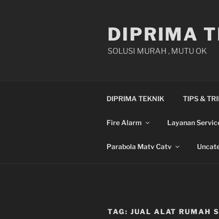
Skip
to
DIPRIMA T
content
SOLUSI MURAH , MUTU OK
DIPRIMA TEKNIK
TIPS & TR
Fire Alarm
Layanan Servic
Parabola Matv Catv
Uncate
TAG:
JUAL ALAT RUMAH S