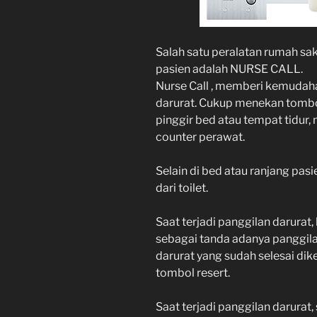
Salah satu peralatan rumah sak
pasien adalah NURSE CALL.
Nurse Call , memberi kemudah
darurat. Cukup menekan tombol
pinggir bed atau tempat tidur, 
counter perawat.
Selain di bed atau ranjang pasi
dari toilet.
Saat terjadi panggilan darurat
sebagai tanda adanya panggila
darurat yang sudah selesai dike
tombol resert.
Saat terjadi panggilan darurat,