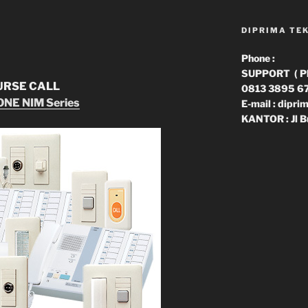
DIPRIMA TE
Phone :
SUPPORT ( Phn
URSE CALL
0813 3895 6
NE NIM Series
E-mail : dipr
KANTOR : Jl B