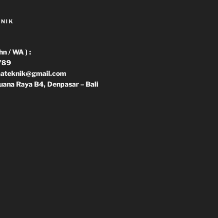
KNIK
 / WA ) :
789
imateknik@gmail.com
uana Raya B4, Denpasar – Bali