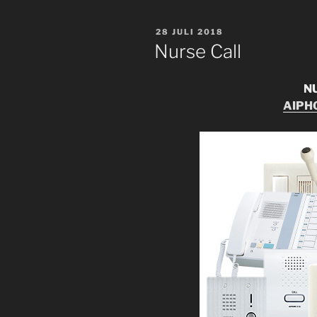
POSTED
28 JULI 2018
ON
Nurse Call
N
AIPHO