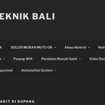
EKNIK BALI
IK
SOLUSI MURAH MUTU OK
Akses Kontrol
Net
e
Pasang Wifi
Peralatan Rumah Sakit
Video Doo
gorized
Automation System
AKIT DI KUPANG