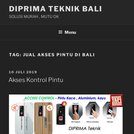
Skip
DIPRIMA TEKNIK BALI
to
SOLUSI MURAH , MUTU OK
content
Menu
TAG:
JUAL AKSES PINTU DI BALI
POSTED
10 JULI 2019
ON
Akses Kontrol Pintu