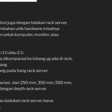
ebut juga dengan tatakan rack server,
ambahan untk hardwere misalnya
n untuk komputer, monitor, atau
 1 U atau 2 U.
a dikomparasi ke lobang yg ada di rack,
bang.
ang pada tiang rack server.
ariasi , dari 250 mm, 350 mm, 550 mm,
engan depth rack server.
u dudukan rack server, harus
.