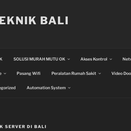
EKNIK BALI
IK
SOLUSI MURAH MUTU OK
Akses Kontrol
Net
e
Pasang Wifi
Peralatan Rumah Sakit
Video Doo
gorized
Automation System
 SERVER DI BALI