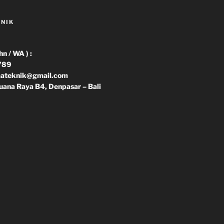
KNIK
 / WA ) :
789
imateknik@gmail.com
uana Raya B4, Denpasar – Bali