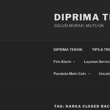
Skip
to
DIPRIMA T
content
SOLUSI MURAH , MUTU OK
DIPRIMA TEKNIK
TIPS & TR
Fire Alarm
Layanan Servic
Parabola Matv Catv
Uncate
TAG:
HARGA CLOSED RACK