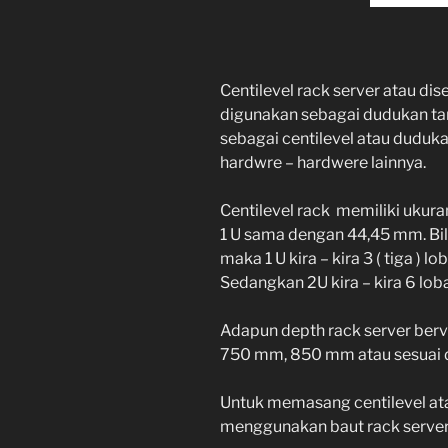
Centilevel rack server atau dis
digunakan sebagai dudukan t
sebagai centilevel atau duduka
hardwre – hardwere lainnya.
Centilevel rack memiliki ukuran
1 U sama dengan 44,45 mm. Bil
maka 1 U kira – kira 3 ( tiga ) lo
Sedangkan 2U kira – kira 6 lob
Adapun depth rack server berv
750 mm, 850 mm atau sesuai d
Untuk memasang centilevel ata
menggunakan baut rack server