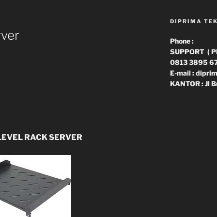
DIPRIMA TE
rver
Phone :
SUPPORT ( Phn
0813 3895 6
E-mail : dipr
KANTOR : Jl B
LEVEL RACK SERVER