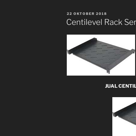
POSTED
22 OKTOBER 2018
ON
Centilevel Rack Se
JUAL CENTI