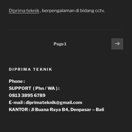
Diprima teknik
, berpengalaman di bidang cctv.
Paginasi
Next
Page
1
page
pos
DIPRIMA TEKNIK
Phone :
SUPPORT ( Phn / WA ) :
0813 3895 6789
E-mail : diprimateknik@gmail.com
KANTOR : Jl Buana Raya B4, Denpasar – Bali