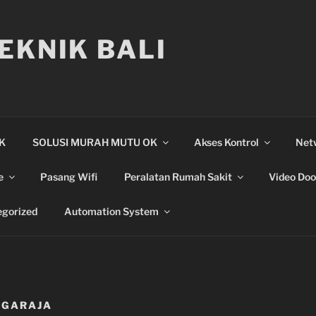
EKNIK BALI
IK
SOLUSI MURAH MUTU OK
Akses Kontrol
Net
e
Pasang Wifi
Peralatan Rumah Sakit
Video Doo
gorized
Automation System
NGARAJA