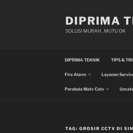
Skip
to
DIPRIMA T
content
SOLUSI MURAH , MUTU OK
DIPRIMA TEKNIK
TIPS & TR
Fire Alarm
Layanan Servic
Parabola Matv Catv
Uncate
TAG:
GROSIR CCTV DI SI