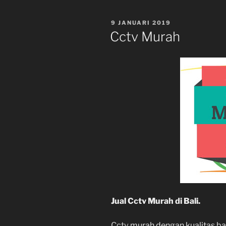
POSTED
9 JANUARI 2019
ON
Cctv Murah
Jual Cctv Murah di Bali.
Cctv
murah dengan kualitas bag