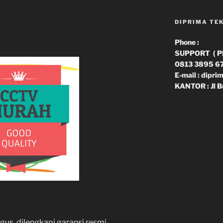
DIPRIMA TE
Phone :
SUPPORT ( Phn
0813 3895 6
E-mail : dipr
KANTOR : Jl B
us, dilengkapi garansi resmi.