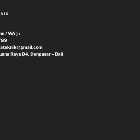
KNIK
 / WA ) :
789
imateknik@gmail.com
uana Raya B4, Denpasar – Bali