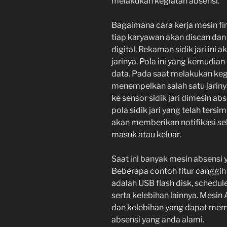
melakukan kegiatan absensi.
Bagaimana cara kerja mesin fin
tiap karyawan akan discan dan
digital. Rekaman sidik jari ini 
jarinya. Pola ini yang kemudia
data. Pada saat melakukan keg
menempelkan salah satu jariny
ke sensor sidik jari dimesin a
pola sidik jari yang telah tersi
akan memberikan notifikasi se
masuk atau keluar.
Saat ini banyak mesin absensi 
Beberapa contoh fitur canggih y
adalah USB flash disk, schedule
serta kelebihan lainnya. Mesin A
dan kelebihan yang dapat me
absensi yang anda alami.