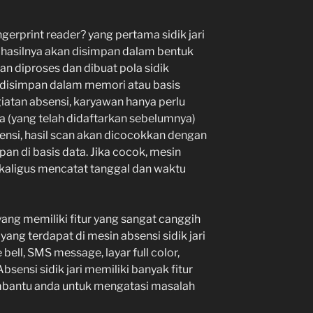
gerprint reader? yang pertama sidik jari
 hasilnya akan disimpan dalam bentuk
akan diproses dan dibuat pola sidik
n disimpan dalam memori atau basis
iatan absensi, karyawan hanya perlu
a (yang telah didaftarkan sebelumnya)
bsensi, hasil scan akan dicocokkan dengan
mpan di basis data. Jika cocok, mesin
kaligus mencatat tanggal dan waktu
yang memiliki fitur yang sangat canggih
ang terdapat di mesin absensi sidik jari
 bell, SMS message, layar full color,
bsensi sidik jari memiliki banyak fitur
mbantu anda untuk mengatasi masalah