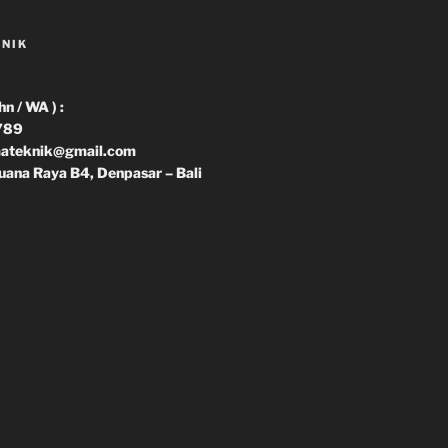
KNIK
 / WA ) :
789
imateknik@gmail.com
uana Raya B4, Denpasar – Bali