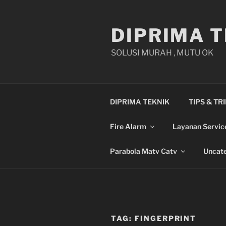
Skip
to
DIPRIMA T
content
SOLUSI MURAH , MUTU OK
DIPRIMA TEKNIK
TIPS & TR
Fire Alarm
Layanan Servic
Parabola Matv Catv
Uncate
TAG:
FINGERPRINT