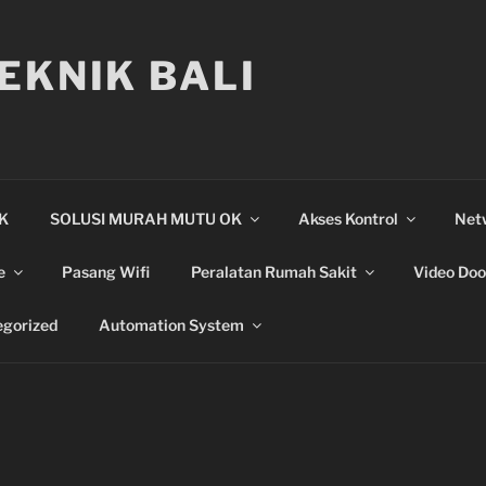
EKNIK BALI
IK
SOLUSI MURAH MUTU OK
Akses Kontrol
Net
e
Pasang Wifi
Peralatan Rumah Sakit
Video Doo
gorized
Automation System