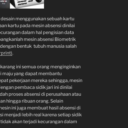
i desain menggunakan sebuah kartu
an kartu pada mesin absensi dinilai
kecurangan dalam hal pengisian data
mbangkanlah mesin absensi Biometrik
 dengan bentuk tubuh manusia salah
rprint)
.
karang ini semua orang menginginkan
gi maju yang dapat membantu
t pekerjaan mereka sehingga, mesin
engan pembaca sidik jari ini dinilai
 proses absensi di perusahaan atau
n hingga ribuan orang. Selain
in ini juga membuat hasil absensi di
 menjadi lebih real karena setiap sidik
 tidak akan terjadi kecurangan dalam