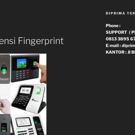
DIPRIMA TE
Phone :
SUPPORT ( Phn
nsi Fingerprint
0813 3895 6
E-mail : dipr
KANTOR : Jl B