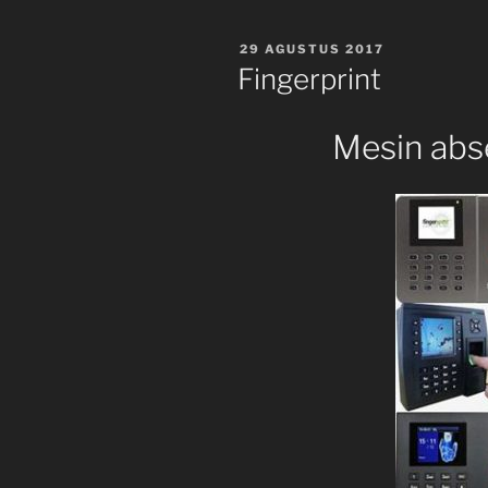
POSTED
29 AGUSTUS 2017
ON
Fingerprint
Mesin abse