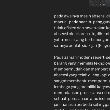
pada awalnya mesin absensi d
manual. pada saat itu pengguna
tidak efisien dan rawan akan 
absensi oleh karena itu, dike
yaitu mesin yang berhubungan
satunya adalah sidik jari
(Finge
Pada zaman modern seperti se
barang yang memiliki teknolo
mempermudah dan mempercepa
absensi yang telah dilengkapi d
sangat membantu mempermudah
lembaga yang memiliki karyawa
memudahkan proses absensi mes
sebuah perusahaan atau instansi
jari manusia berbeda sehingga