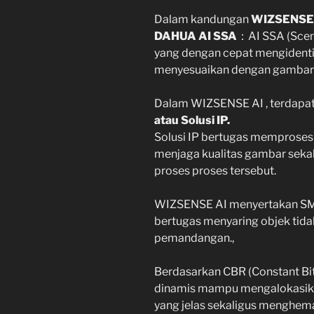
Dalam kandungan
WIZSENSE
DAHUA AI SSA
：AI SSA (Scene
yang dengan cepat mengidenti
menyesuaikan dengan gambar 
Dalam WIZSENSE AI , terdapat
atau Solusi IP.
Solusi IP bertugas memproses r
menjaga kualitas gambar sek
proses proses tersebut.
WIZSENSE AI menyertakan SMD 
bertugas menyaring objek tid
pemandangan.,
Berdasarkan CBR (Constant Bit
dinamis mampu mengalokasika
yang jelas sekaligus menghema