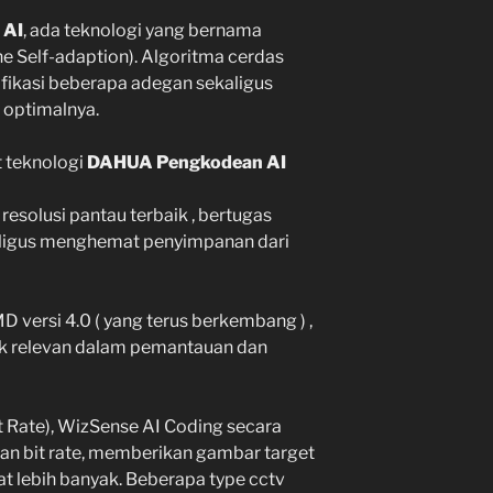
 AI
, ada teknologi yang bernama
 Self-adaption). Algoritma cerdas
fikasi beberapa adegan sekaligus
optimalnya.
 teknologi
DAHUA Pengkodean AI
esolusi pantau terbaik , bertugas
aligus menghemat penyimpanan dari
versi 4.0 ( yang terus berkembang ) ,
ak relevan dalam pemantauan dan
 Rate), WizSense AI Coding secara
n bit rate, memberikan gambar target
t lebih banyak. Beberapa type cctv