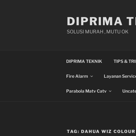
Skip
to
DIPRIMA T
content
SOLUSI MURAH , MUTU OK
DIPRIMA TEKNIK
TIPS & TR
Fire Alarm
Layanan Servic
Parabola Matv Catv
Uncate
TAG:
DAHUA WIZ COLOU