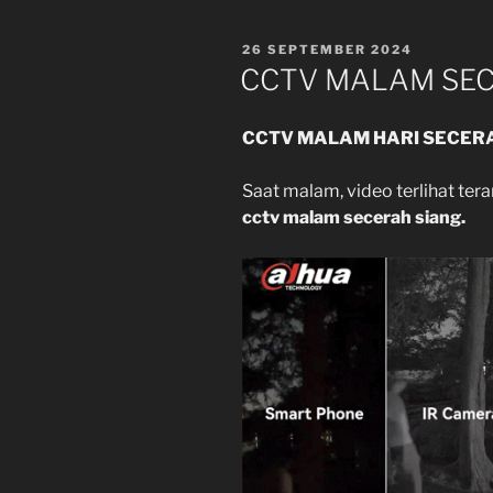
POSTED
26 SEPTEMBER 2024
ON
CCTV MALAM SEC
CCTV MALAM HARI SECER
Saat malam, video terlihat tera
cctv malam secerah siang.