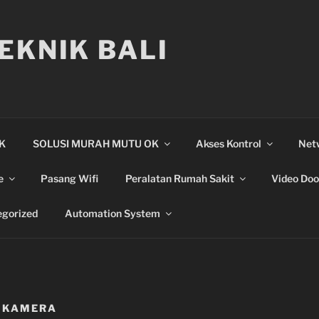
EKNIK BALI
IK
SOLUSI MURAH MUTU OK
Akses Kontrol
Net
e
Pasang Wifi
Peralatan Rumah Sakit
Video Doo
gorized
Automation System
R KAMERA