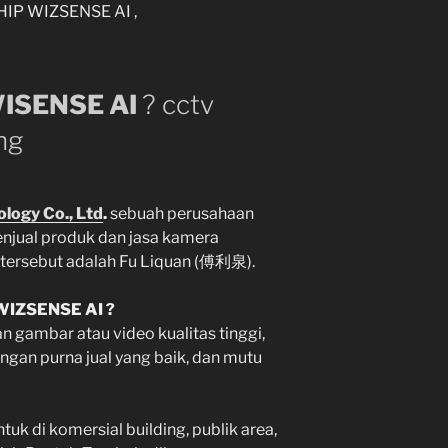
HIP WIZSENSE AI ,
ISENSE AI
? cctv
ng
logy Co., Ltd
.
sebuah perusahaan
njual produk dan jasa kamera
 tersebut adalah Fu Liquan (傅利泉).
WIZSENSE AI ?
 gambar atau video kualitas tinggi,
ngan purna jual yang baik, dan mutu
k di komersial building, publik area,