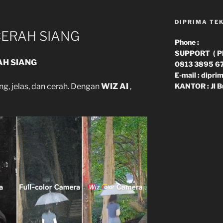
DIPRIMA TE
ERAH SIANG
Phone :
SUPPORT ( Phn
AH SIANG
0813 3895 6
E-mail : dipr
KANTOR : Jl B
ng, jelas, dan cerah. Dengan
WIZ AI
,