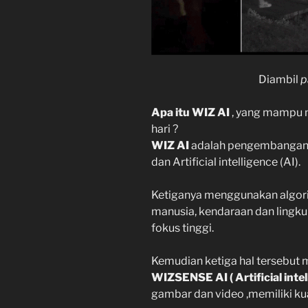
Diambil
p
Apa itu WIZ AI
, yang mampu m
hari ?
WIZ AI
adalah pengembangan la
dan Artificial intelligence (AI).
Ketiganya menggunakan algor
manusia, kendaraan dan lingkun
fokus tinggi.
Kemudian ketiga hal tersebut 
WIZSENSE AI
( Artificial inte
gambar dan video ,memiliki kua