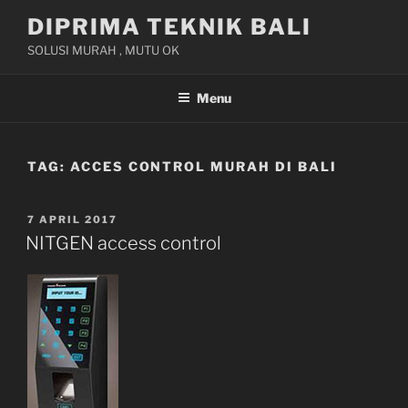
Skip
DIPRIMA TEKNIK BALI
to
SOLUSI MURAH , MUTU OK
content
Menu
TAG:
ACCES CONTROL MURAH DI BALI
POSTED
7 APRIL 2017
ON
NITGEN access control