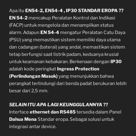
Apa itu
EN54-2, EN54-4 , IP30 STANDAR EROPA ??
EN 54-2
mencakup Peralatan Kontrol dan Indikasi
(FACP) untuk mengelola dan menampilkan status
alarm. Adapun
EN 54-4
mengatur Peralatan Catu Daya
(PSU) yang memastikan sistem memiliki daya utama
dan cadangan (baterai) yang andal, memastikan sistem
tetap berfungsi saat listrik padam, keduanya krusial
untuk keamanan kebakaran. Berkenaan dengan
IP30
adalah kode peringkat
Ingress Protection
(Perlindungan Masuk)
yang menunjukkan bahwa
perangkat terlindungi dari benda padat berukuran lebih
besar dari 2,5 mm.
SELAIN ITU APA LAGI KEUNGGULANNYA
??
Interface
ethernet dan RS485
tersedia dalam Panel
Dahua Mena
Standar eropa. Sebagai solusi untuk
integrasi antar device.