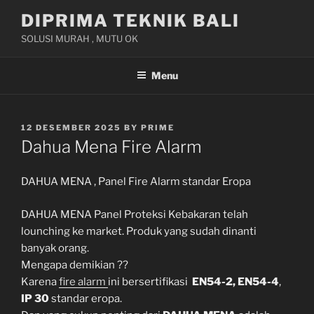
Skip
DIPRIMA TEKNIK BALI
to
SOLUSI MURAH , MUTU OK
content
Menu
POSTED
12 DESEMBER 2025
BY
PRIME
ON
Dahua Mena Fire Alarm
DAHUA MENA , Panel Fire Alarm standar Eropa
DAHUA MENA Panel Proteksi Kebakaran telah
lounching ke market. Produk yang sudah dinanti
banyak orang.
Mengapa demikian ??
Karena
fire alarm
ini bersertifikasi
EN54-2, EN54-4
,
IP 30
standar eropa.