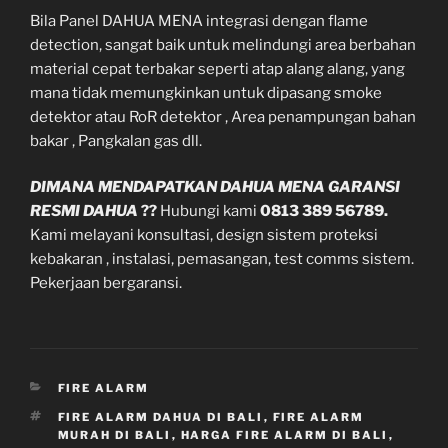
Bila Panel DAHUA MENA integrasi dengan flame
detection, sangat baik untuk melindungi area berbahan
material cepat terbakar seperti atap alang alang, yang
mana tidak memungkinkan untuk dipasang smoke
detektor atau RoR detektor , Area penampungan bahan
bakar , Pangkalan gas dll.
DIMANA MENDAPATKAN DAHUA MENA
GARANSI
RESMI DAHUA
??
Hubungi kami
0813 389 56789.
Kami melayani konsultasi, design sistem proteksi
kebakaran , instalasi, pemasangan, test comms sistem.
Pekerjaan bergaransi.
CATEGORIES
FIRE ALARM
TAGS
FIRE ALARM DAHUA DI BALI
,
FIRE ALARM
MURAH DI BALI
,
HARGA FIRE ALARM DI BALI
,